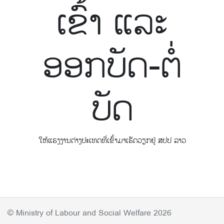
ເຂົ້າ ແລະ
ອອກບັດ-ຕໍ່
ບັດ
ໃຫ້ແຮງງານຕ່າງປະເທດທີ່ເຂົ້າມາເຮັດວຽກຢູ່ ສປປ ລາວ
© Ministry of Labour and Social Welfare 2026