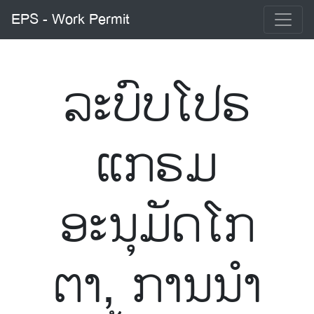
EPS - Work Permit
ລະບົບໂປຣ
ແກຣມ
ອະນຸມັດໂກ
ຕາ, ການນໍາ