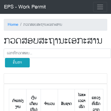
EPS - Work Permit
Home
ກວດສອບສະຖານະເອກະສານ
ກວດສອບສະຖານະເອກະສານ
ຄົ້ນຫາ
ໄລຍະ
ເງິນ
ແຂວງ
ຕຳແໜ່ງ
ເວລາ
ເດືອນ
ຈຳນວນ
ສັນຊາດ
ທີ່ເຮັດ
ງານ
ເຮັດ
(ກີບ)
ວຽກ